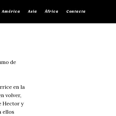
América
Asia
África
Contacta
zumo de
rrice en la
en volver,
de Hector y
 ellos