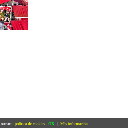
a nuestra
política de cookies
.
OK
|
Más información